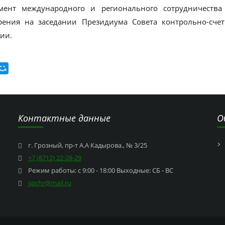
мент международного и регионального сотрудничеств
рения на заседании Президиума Совета контрольно-сче
ии.
Контактные данные
О
г. Грозный, пр-т А.А Кадырова., № 3/25
+7 (8712) 22-28-29
Режим работы: с 9:00 - 18:00 Выходные: СБ - ВС
spchr@mail.ru