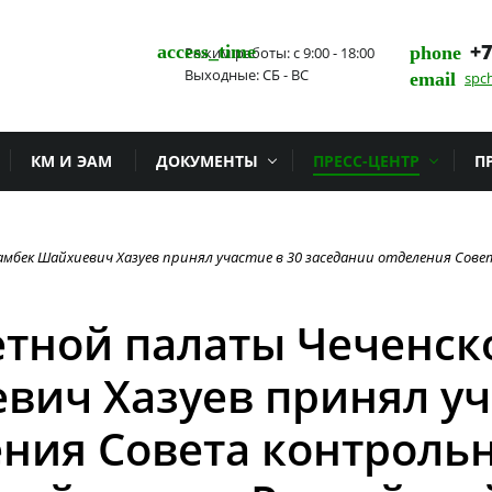
+7
access_time
phone
Режим работы: с 9:00 - 18:00
Выходные: СБ - ВС
email
spc
КМ И ЭАМ
ДОКУМЕНТЫ
ПРЕСС-ЦЕНТР
П
амбек Шайхиевич Хазуев принял участие в 30 заседании отделения Сов
етной палаты Чеченск
ич Хазуев принял уча
ения Совета контроль