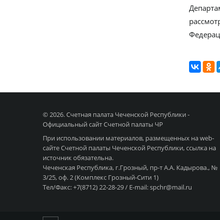
Департа
рассмот
Федерац
© 2026. Счетная палата Чеченской Республики -
Официальный сайт Счетной палаты ЧР
При использовании материалов, размещенных на web-
сайте Счетной палаты Чеченской Республики, ссылка на
источник обязательна.
Чеченская Республика, г.Грозный, пр-т А.А. Кадырова., №
3/25, оф. 2 (Комплекс Грозный-Сити 1)
Тел/Факс: +7(8712) 22-28-29 / E-mail: spchr@mail.ru