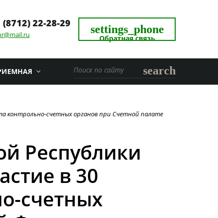
 (8712) 22-28-29
settings_phone
hr@mail.ru
Обратная связь
search
РИЕМНАЯ
ета контрольно-счетных органов при Счетной палате
ой Республики
стие в 30
но-счетных