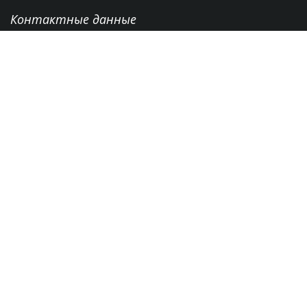
Контактные данные
г. Грозный, пр-т А.А Кадырова., № 3/25
+7 (8712) 22-28-29
Режим работы: с 9:00 - 18:00 Выходные: СБ - ВС
spchr@mail.ru
Об организации
Вакансии
Политика конфиденциальности