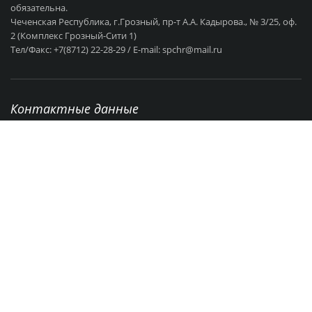
обязательна.
Чеченская Республика, г.Грозный, пр-т А.А. Кадырова., № 3/25, оф.
2 (Комплекс Грозный-Сити 1)
Тел/Факс: +7(8712) 22-28-29 / E-mail: spchr@mail.ru
Контактные данные
г. Грозный, пр-т А.А Кадырова., № 3/25
+7 (8712) 22-28-29
Режим работы: с 9:00 - 18:00 Выходные: СБ - ВС
spchr@mail.ru
Об организации
Вакансии