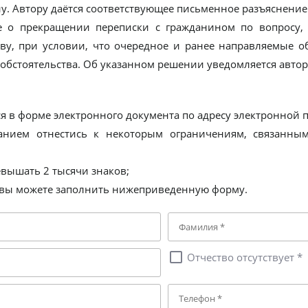
. Автору даётся соответствующее письменное разъяснение
е о прекращении переписки с гражданином по вопросу, 
ву, при условии, что очередное и ранее направляемые 
обстоятельства. Об указанном решении уведомляется авто
 в форме электронного документа по адресу электронной по
анием отнестись к некоторым ограничениям, связанны
вышать 2 тысячи знаков;
м вы можете заполнить нижеприведенную форму.
check_box_outline_blank
Отчество отсутствует *