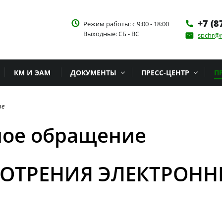
+7 (8
access_time
Режим работы: с 9:00 - 18:00
phone
Выходные: СБ - ВС
spchr@m
email
КМ И ЭАМ
ДОКУМЕНТЫ
ПРЕСС-ЦЕНТР
П
ие
ное обращение
МОТРЕНИЯ ЭЛЕКТРОН