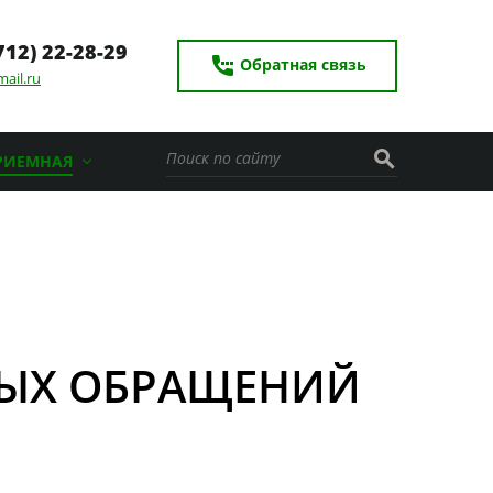
712) 22-28-29
settings_phone
Обратная связь
ail.ru
search
РИЕМНАЯ
НЫХ ОБРАЩЕНИЙ